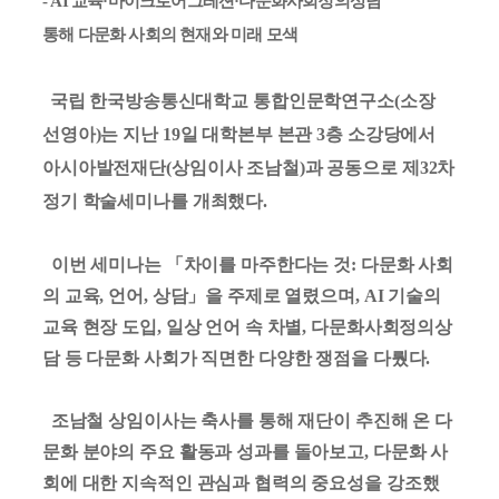
-
AI 교육·마이크로어그레션·다문화사회정의상담
통해
다문화 사회의 현재와 미래 모색
국립 한국방송통신대학교 통합인문학연구소
(
소장
선영아
)
는 지난
19
일 대학본부 본관
3
층 소강당에서
아시아발전재단
(
상임이사 조남철
)
과 공동으로 제
32
차
정기 학술세미나를 개최했다
.
이번 세미나는
「
차이를 마주한다는 것
:
다문화 사회
의 교육
,
언어
,
상담
」
을 주제로 열렸으며
, AI
기술의
교육 현장 도입
,
일상 언어 속 차별
,
다문화사회정의상
담 등 다문화 사회가 직면한 다양한 쟁점을 다뤘다
.
조남철 상임이사는 축사를 통해 재단이 추진해 온 다
문화 분야의 주요 활동과 성과를 돌아보고
,
다문화 사
회에 대한 지속적인 관심과 협력의 중요성을 강조했