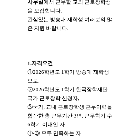
사무실
에서 근무할 교외 근로장학생
을
모집합니다
.
관심있는 방송대 재학생 여러분의 많
은 지원 바랍니다
.
1.
자격요건
①
2026
학년도
1
학기 방송대 재학생
으로
,
②
2026
학년도
1
학기 한국장학재단
국가 근로장학 신청자
,
③
국가
,
교내 근로장학생 근무이력을
합산한 총 근무기간
3
년
,
근무학기 수
6
학기 이내인 자
①
-
③
모두 만족하는 자