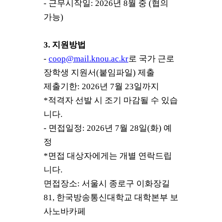
-
근무시작일
: 2026
년
8
월 중
(
협의
가능
)
3.
지원방법
-
coop@mail.knou.ac.kr
로 국가 근로
장학생 지원서
(
붙임파일
)
제출
제출기한
: 2026
년
7
월
23
일까지
*
적격자 선발 시 조기 마감될 수 있습
니다
.
-
면접일정
: 2026
년
7
월
28
일
(
화
)
예
정
*
면접 대상자에게는 개별 연락드립
니다
.
면접장소
:
서울시 종로구 이화장길
81,
한국방송통신대학교 대학본부 보
사노바카페