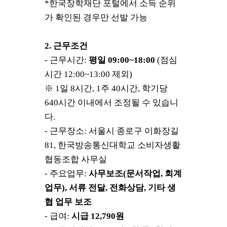
*
한국장학재단 포털에서 소득 순위
가 확인된 경우만 선발 가능
2.
근무조건
-
근무시간
:
평일
09:00~18:00
(
점심
시간
12:00~13:00
제외
)
※
1
일
8
시간
, 1
주
40
시간
,
학기당
640
시간 이내에서 조정될 수 있습니
다
.
-
근무장소
:
서울시 종로구 이화장길
81,
한국방송통신대학교 소비자생활
협동조합 사무실
-
주요업무
:
사무보조
(
문서작업
,
회계
업무
),
서류 전달
,
전화상담
,
기타 생
협 업무 보조
-
급여
:
시급
12,790
원