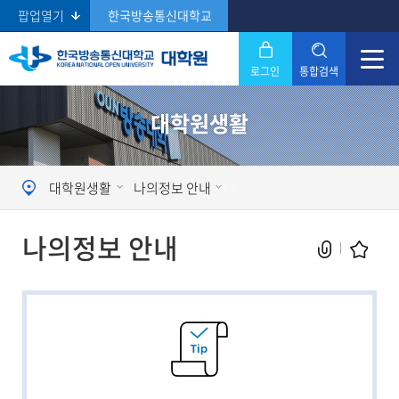
팝업열기
한국방송통신대학교
로그인
통합검색
닫기
대학원생활
Search
대학원생활
나의정보 안내
나의정보 안내
현재 페이지를 즐겨찾는 메뉴로
등록하시겠습니까?
메뉴추가