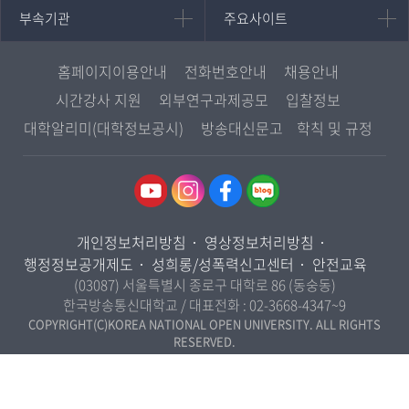
중어중문학과
부속기관
주요사이트
부속기관
주요사이트
평생교육과정
서울지역대학
프랑스언어문화학과
중앙도서관
멘토링
부산지역대학
일본학과
원격교육혁신연구원
진로심리상담
홈페이지이용안내
전화번호안내
채용안내
대구경북지역대학
통합인문학연구소
교육정보화본부
시간강사 지원
외부연구과제공모
입찰정보
인천지역대학
사회과학대학
디지털미디어센터
국립대학육성사업
대학알리미(대학정보공시)
방송대신문고
학칙 및 규정
광주전남지역대학
법학과
종합교육연수원
OpenVLab
대전충남지역대학
행정학과
교양교육원
울산지역대학
경제학과
역사기록관
경기지역대학
경영학과
국제협력단
개인정보처리방침
영상정보처리방침
강원지역대학
무역학과
산학협력단
행정정보공개제도
성희롱/성폭력신고센터
안전교육
충북지역대학
미디어영상학과
(03087) 서울특별시 종로구 대학로 86 (동숭동)
인권센터
전북지역대학
한국방송통신대학교 / 대표전화 :
02-3668-4347~9
도시콘텐츠·관광학과
경남지역대학
COPYRIGHT(C)KOREA NATIONAL OPEN UNIVERSITY. ALL RIGHTS
사회복지연계전공
RESERVED.
제주지역대학
사회복지학과