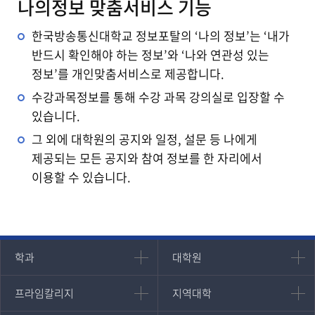
나의정보 맞춤서비스 기능
한국방송통신대학교 정보포탈의 ‘나의 정보’는 ‘내가
반드시 확인해야 하는 정보’와 ‘나와 연관성 있는
정보’를 개인맞춤서비스로 제공합니다.
수강과목정보를 통해 수강 과목 강의실로 입장할 수
있습니다.
그 외에 대학원의 공지와 일정, 설문 등 나에게
제공되는 모든 공지와 참여 정보를 한 자리에서
이용할 수 있습니다.
인문과학대학
대학원
학과
대학원
대학원
국어국문학과
프라임칼리지
지역대학
프라임칼리지
지역대학
경영대학원
영어영문학과
학사학위과정
지역대학 포털