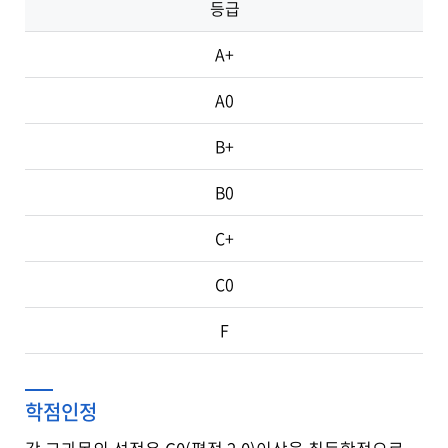
등급
A+
A0
B+
B0
C+
C0
F
학점인정