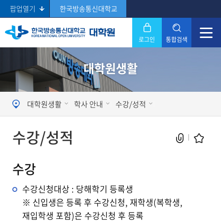
팝업열기
한국방송통신대학교
로그인
통합검색
닫기
대학원생활
Search
대학원생활
학사 안내
수강/성적
수강/성적
수강
수강신청대상 : 당해학기 등록생
현재 페이지를 즐겨찾는 메뉴로
※ 신입생은 등록 후 수강신청, 재학생(복학생,
등록하시겠습니까?
재입학생 포함)은 수강신청 후 등록
메뉴추가