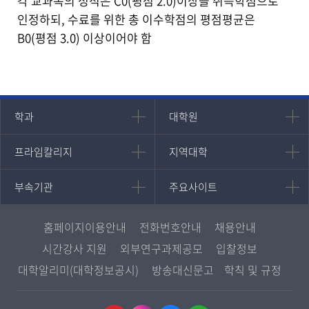
각 교과목의 성적은 C0(평점 2.0)이상을 취득학점으로
인정하되, 수료를 위한 총 이수학점의 평점평균은
B0(평점 3.0) 이상이어야 함
인문과학대학
대학원
학과
대학원
대학원
국어국문학과
프라임칼리지
지역대학
프라임칼리지
지역대학
경영대학원
영어영문학과
학사학위과정
지역대학 포털
중어중문학과
부속기관
주요사이트
부속기관
주요사이트
평생교육과정
서울지역대학
프랑스언어문화학과
중앙도서관
멘토링
부산지역대학
일본학과
원격교육혁신연구원
진로심리상담
홈페이지이용안내
전화번호안내
채용안내
대구경북지역대학
통합인문학연구소
교육정보화본부
시간강사 지원
외부연구과제공모
입찰정보
인천지역대학
사회과학대학
디지털미디어센터
국립대학육성사업
대학알리미(대학정보공시)
방송대신문고
학칙 및 규정
광주전남지역대학
법학과
종합교육연수원
OpenVLab
대전충남지역대학
행정학과
교양교육원