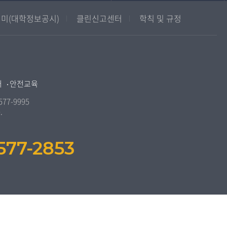
중앙도서관
멘토링
미(대학정보공시)
클린신고센터
학칙 및 규정
원격교육혁신연구원
진로심리상담
통합인문학연구소
교육정보화본부
디지털미디어센터
국립대학육성사업
종합교육연수원
OpenVLab
터
안전교육
교양교육원
역사기록관
577-9995
.
국제협력단
산학협력단
577-2853
인권센터
교원양성지원센터