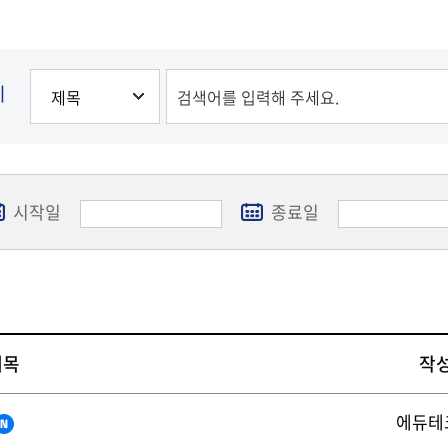
발전
발전
발전
발전
발전
발전
기
시작일
종료일
제목
작
에듀테