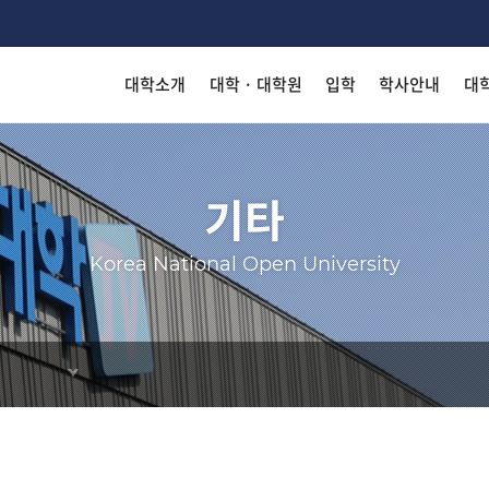
대학소개
대학 · 대학원
입학
학사안내
대
착한 등
착한 등
착한 등
착한 등
착한 등
착한 등
Search
기타
Korea National Open University
KN
KN
KN
KN
KN
KN
내
출판
출판
출판
출판
출판
출판