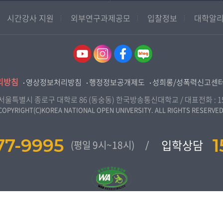
학사학위과정
지역대학 포털
시간강사 지원
외부연구과제공모
입찰정보
대학알리
평생교육과정
서울지역대학
부산지역대학
대구경북지역대학
인천지역대학
리방침
영상정보처리방침
행정정보공개제도
성희롱/성폭력신고센
광주전남지역대학
대전충남지역대학
7) 서울특별시 종로구 대학로 86 (동숭동) 한국방송통신대학교 / 대표전화 :
1
COPYRIGHT(C)KOREA NATIONAL OPEN UNIVERSITY. ALL RIGHTS RESERVED
울산지역대학
경기지역대학
77-9995
1
입학상담
(평일 9시~18시)
강원지역대학
충북지역대학
전북지역대학
경남지역대학
제주지역대학