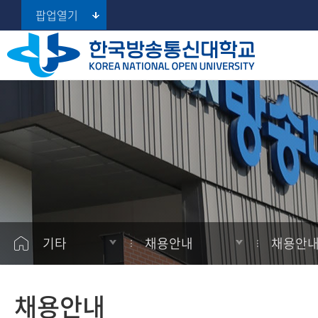
팝업열기
지역대학 포털
대학소개
대학
대학
공지사항
학습지원
서울지역대학
총장실
대학원
대학원
학사일정
학생지원
부산지역대학
대구경북지역대학
대학현황
경영대학원
경영대학원
학습
학생활동
인천지역대학
대학홍보
프라임칼리지
프라임칼리지
학적
사잇길
광주전남지역대학
(100% 온라인 학사학위과정)
정보공개
장학
AI 학습지원
대전충남지역대학
기타
채용안내
채용안
울산지역대학
등록
경기지역대학
자격증
채용안내
강원지역대학