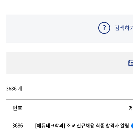
충북지역대학
전북지역대학
경남지역대학
검색하
제주지역대학
3686
개
번호
3686
[에듀테크학과] 조교 신규채용 최종 합격자 알림