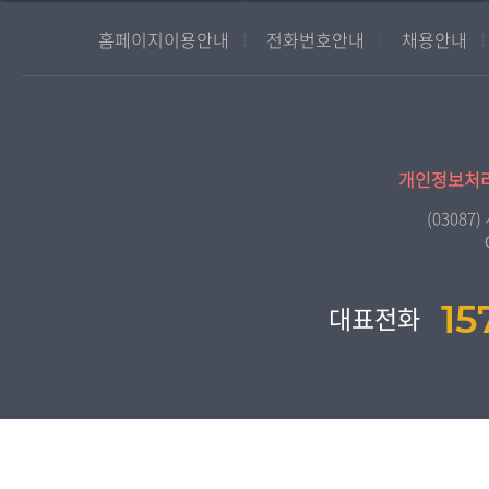
국어국문학과
대학원
홈페이지이용안내
전화번호안내
채용안내
영어영문학과
경영대학원
중어중문학과
프랑스언어문화학과
일본학과
개인정보처
사회과학대학
(0308
법학과
행정학과
15
대표전화
경제학과
경영학과
무역학과
미디어영상학과
도시콘텐츠·관광학과