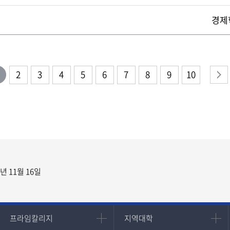
경제
2
3
4
5
6
7
8
9
10
년 11월 16일
프라임칼리지
지역대학
프라임칼리지
지역대학