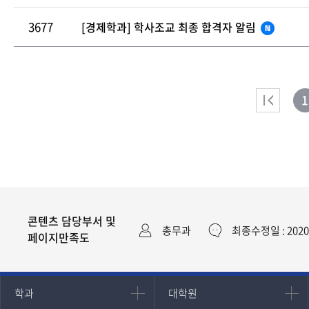
3677
[경제학과] 학사조교 최종 합격자 알림
1
콘텐츠 담당부서 및
총무과
최종수정일 : 2020
페이지만족도
인문과학대학
대학원
학과
대학원