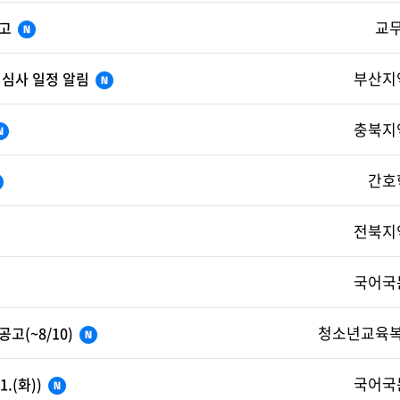
교
공고
부산지
접심사 일정 알림
충북지
간호
전북지
국어국
청소년교육
(~8/10)
국어국
.(화))