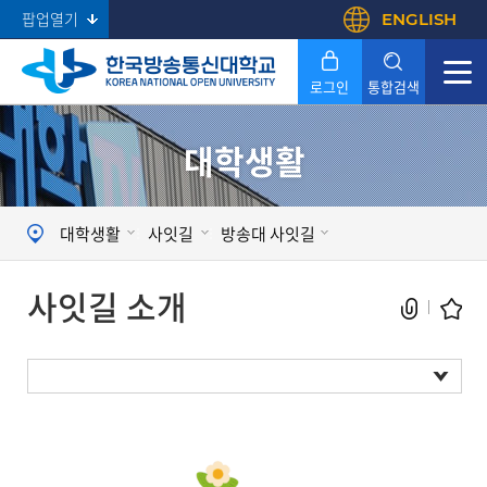
팝업열기
ENGLISH
로그인
통합검색
대학생활
Search
대학생활
사잇길
방송대 사잇길
사잇길 소개
사잇길 소개