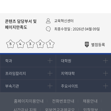
콘텐츠 담당부서 및
교육혁신센터
페이지만족도
최종수정일 : 2026년 04월 09일
인문과학대학
대학원
학과
대학원
대학원
국어국문학과
프라임칼리지
지역대학
프라임칼리지
지역대학
경영대학원
영어영문학과
학사학위과정
지역대학 포털
중어중문학과
부속기관
주요사이트
부속기관
주요사이트
평생교육과정
서울지역대학
프랑스언어문화학과
중앙도서관
멘토링
부산지역대학
일본학과
원격교육혁신연구원
진로심리상담
홈페이지이용안내
전화번호안내
채용안내
대구경북지역대학
통합인문학연구소
교육정보화본부
인천지역대학
시간강사 지원
외부연구과제공모
입찰정보