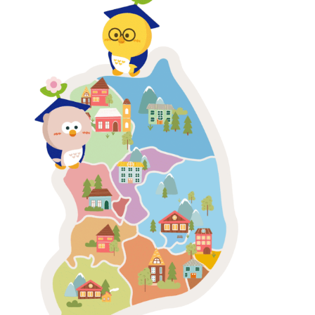
사잇길 운영 안내
사잇길 프로그램