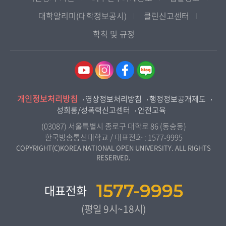
사회과학대학
디지털미디어센터
국립대학육성사업
광주전남지역대학
대학알리미(대학정보공시)
클린신고센터
법학과
종합교육연수원
OpenVLab
대전충남지역대학
학칙 및 규정
행정학과
교양교육원
울산지역대학
경제학과
역사기록관
경기지역대학
경영학과
국제협력단
강원지역대학
무역학과
산학협력단
충북지역대학
미디어영상학과
개인정보처리방침
인권센터
영상정보처리방침
행정정보공개제도
전북지역대학
도시콘텐츠·관광학과
성희롱/성폭력신고센터
안전교육
교원양성지원센터
경남지역대학
사회복지연계전공
(03087) 서울특별시 종로구 대학로 86 (동숭동)
제주지역대학
한국방송통신대학교 / 대표전화 :
1577-9995
사회복지학과
COPYRIGHT(C)KOREA NATIONAL OPEN UNIVERSITY. ALL RIGHTS
RESERVED.
자연과학대학
농학과
1577-9995
대표전화
생활과학부
(평일 9시~18시)
컴퓨터과학과