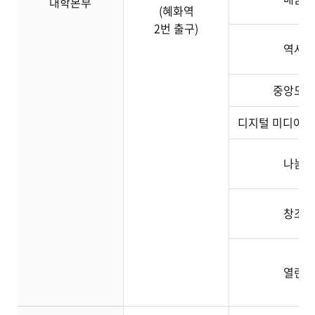
대학본부
(혜화역
2번 출구)
역사관
중앙도서
디지털 미디어 센터
나눔관
창조관
열린관