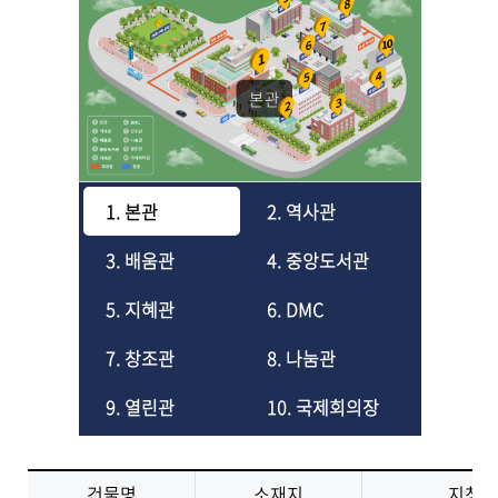
본관
1. 본관
2. 역사관
3. 배움관
4. 중앙도서관
5. 지혜관
6. DMC
7. 창조관
8. 나눔관
9. 열린관
10. 국제회의장
건물명
소재지
지칭명