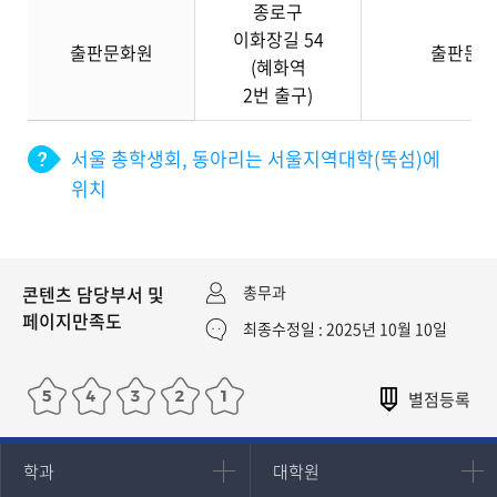
종로구
이화장길 54
출판문화원
출판문화
(혜화역
2번 출구)
서울 총학생회, 동아리는 서울지역대학(뚝섬)에
위치
콘텐츠 담당부서 및
총무과
페이지만족도
최종수정일 : 2025년 10월 10일
인문과학대학
대학원
학과
대학원