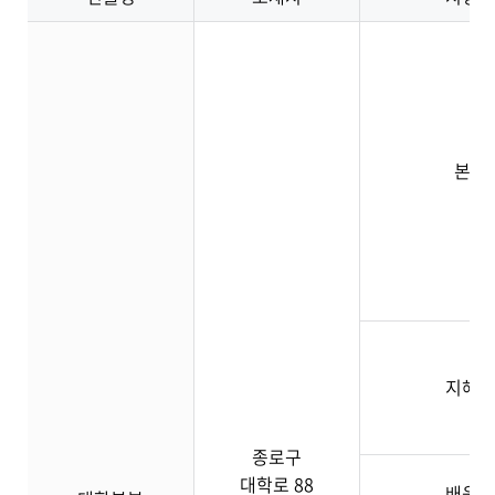
본관
지혜관
종로구
대학로 88
배움관