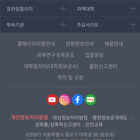
대학원
국어국문학과
프라임칼리지
지역대학
프라임칼리지
지역대학
경영대학원
영어영문학과
학사학위과정
지역대학 포털
중어중문학과
부속기관
주요사이트
부속기관
주요사이트
평생교육과정
서울지역대학
프랑스언어문화학과
중앙도서관
멘토링
부산지역대학
일본학과
원격교육혁신연구원
진로심리상담
홈페이지이용안내
전화번호안내
채용안내
대구경북지역대학
통합인문학연구소
교육정보화본부
인천지역대학
외부연구과제공모
입찰정보
사회과학대학
디지털미디어센터
OpenVLab
광주전남지역대학
대학알리미(대학정보공시)
클린신고센터
법학과
종합교육연수원
대전충남지역대학
학칙 및 규정
행정학과
교양교육원
울산지역대학
경제학과
역사기록관
경기지역대학
경영학과
국제협력단
강원지역대학
무역학과
산학협력단
충북지역대학
미디어영상학과
개인정보처리방침
인권센터
영상정보처리방침
행정정보공개제도
전북지역대학
관광학과
성희롱/성폭력신고센터
안전교육
교원양성지원센터
경남지역대학
사회복지연계전공
(03087) 서울특별시 종로구 대학로 86 (동숭동)
제주지역대학