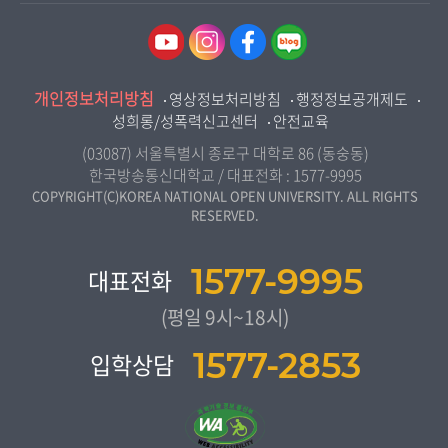
역사기록관
경기지역대학
경영학과
국제협력단
강원지역대학
무역학과
산학협력단
충북지역대학
미디어영상학과
개인정보처리방침
인권센터
영상정보처리방침
행정정보공개제도
전북지역대학
도시콘텐츠·관광학과
성희롱/성폭력신고센터
안전교육
교원양성지원센터
경남지역대학
사회복지연계전공
(03087) 서울특별시 종로구 대학로 86 (동숭동)
제주지역대학
한국방송통신대학교 / 대표전화 :
1577-9995
사회복지학과
COPYRIGHT(C)KOREA NATIONAL OPEN UNIVERSITY. ALL RIGHTS
RESERVED.
자연과학대학
농학과
1577-9995
대표전화
생활과학부
(평일 9시~18시)
컴퓨터과학과
1577-2853
입학상담
통계•데이터과학과
보건환경안전학과
간호학과