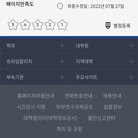
페이지만족도
최종수정일 : 2022년 07월 27일
인문과학대학
대학원
학과
대학원
대학원
국어국문학과
프라임칼리지
지역대학
프라임칼리지
지역대학
경영대학원
영어영문학과
학사학위과정
지역대학 포털
중어중문학과
부속기관
주요사이트
부속기관
주요사이트
평생교육과정
서울지역대학
프랑스언어문화학과
중앙도서관
멘토링
부산지역대학
일본학과
원격교육혁신연구원
진로심리상담
홈페이지이용안내
전화번호안내
채용안내
대구경북지역대학
통합인문학연구소
교육정보화본부
인천지역대학
시간강사 지원
외부연구과제공모
입찰정보
사회과학대학
디지털미디어센터
국립대학육성사업
광주전남지역대학
대학알리미(대학정보공시)
클린신고센터
법학과
종합교육연수원
OpenVLab
대전충남지역대학
학칙 및 규정
행정학과
교양교육원
울산지역대학
경제학과