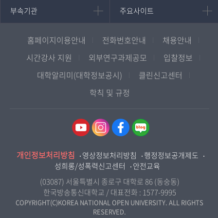
중어중문학과
부속기관
주요사이트
부속기관
주요사이트
평생교육과정
서울지역대학
프랑스언어문화학과
중앙도서관
멘토링
부산지역대학
일본학과
원격교육혁신연구원
진로심리상담
홈페이지이용안내
전화번호안내
채용안내
대구경북지역대학
통합인문학연구소
교육정보화본부
인천지역대학
시간강사 지원
외부연구과제공모
입찰정보
사회과학대학
디지털미디어센터
국립대학육성사업
광주전남지역대학
대학알리미(대학정보공시)
클린신고센터
법학과
종합교육연수원
OpenVLab
대전충남지역대학
학칙 및 규정
행정학과
교양교육원
울산지역대학
경제학과
역사기록관
경기지역대학
경영학과
국제협력단
강원지역대학
무역학과
산학협력단
충북지역대학
미디어영상학과
개인정보처리방침
인권센터
영상정보처리방침
행정정보공개제도
전북지역대학
도시콘텐츠·관광학과
성희롱/성폭력신고센터
안전교육
교원양성지원센터
경남지역대학
사회복지연계전공
(03087) 서울특별시 종로구 대학로 86 (동숭동)
제주지역대학
한국방송통신대학교 / 대표전화 :
1577-9995
사회복지학과
COPYRIGHT(C)KOREA NATIONAL OPEN UNIVERSITY. ALL RIGHTS
RESERVED.