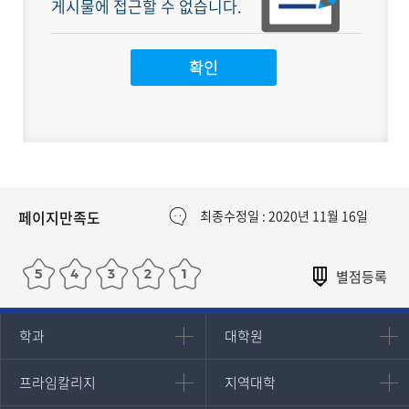
게시물에 접근할 수 없습니다.
페이지만족도
최종수정일 : 2020년 11월 16일
인문과학대학
대학원
학과
대학원
대학원
국어국문학과
프라임칼리지
지역대학
프라임칼리지
지역대학
경영대학원
영어영문학과
학사학위과정
지역대학 포털