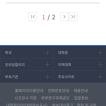
1
2
인문과학대학
대학원
학과
대학원
대학원
국어국문학과
프라임칼리지
지역대학
프라임칼리지
지역대학
경영대학원
영어영문학과
학사학위과정
지역대학 포털
중어중문학과
부속기관
주요사이트
부속기관
주요사이트
평생교육과정
서울지역대학
프랑스언어문화학과
중앙도서관
멘토링
부산지역대학
일본학과
원격교육혁신연구원
진로심리상담
홈페이지이용안내
전화번호안내
채용안내
대구경북지역대학
통합인문학연구소
교육정보화본부
시간강사 지원
외부연구과제공모
입찰정보
인천지역대학
사회과학대학
디지털미디어센터
국립대학육성사업
대학알리미(대학정보공시)
방송대신문고
학칙 및 규정