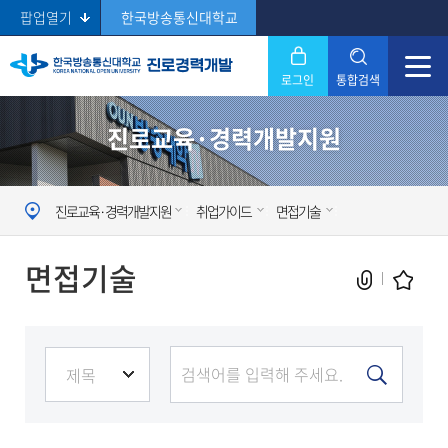
팝업열기
한국방송통신대학교
로그인
통합검색
닫기
진로교육·경력개발지원
Search
진로교육·경력개발지원
취업가이드
면접기술
면접기술
현재 페이지를 즐겨찾는 메뉴로
등록하시겠습니까?
메뉴추가