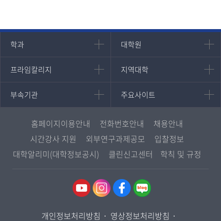
인문과학대학
대학원
학과
대학원
대학원
국어국문학과
프라임칼리지
지역대학
프라임칼리지
지역대학
경영대학원
영어영문학과
학사학위과정
지역대학 포털
중어중문학과
부속기관
주요사이트
부속기관
주요사이트
평생교육과정
서울지역대학
프랑스언어문화학과
중앙도서관
멘토링
부산지역대학
일본학과
원격교육혁신연구원
진로심리상담
홈페이지이용안내
전화번호안내
채용안내
대구경북지역대학
통합인문학연구소
교육정보화본부
시간강사 지원
외부연구과제공모
입찰정보
인천지역대학
사회과학대학
디지털미디어센터
국립대학육성사업
대학알리미(대학정보공시)
클린신고센터
학칙 및 규정
광주전남지역대학
법학과
종합교육연수원
OpenVLab
대전충남지역대학
행정학과
교양교육원
울산지역대학
경제학과
역사기록관
경기지역대학
경영학과
국제협력단
개인정보처리방침
영상정보처리방침
강원지역대학