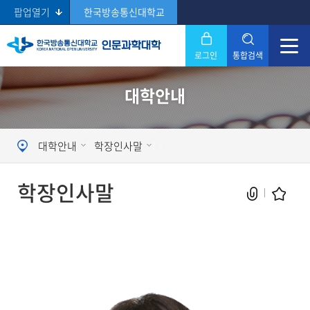
팝업열기
한국방송통신대학교
로그인
통합검색
닫기
대학안내
Search
대학안내
학장인사말
학장인사말
현재 페이지를 즐겨찾는 메뉴로
등록하시겠습니까?
메뉴추가